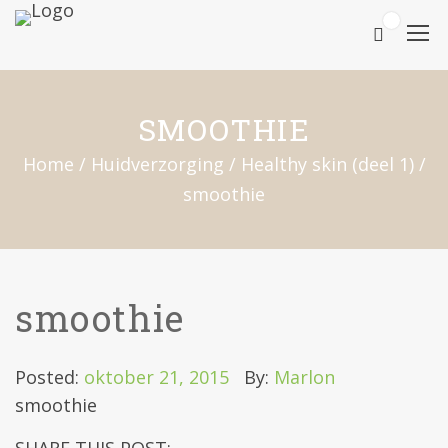
0
SMOOTHIE
Home
/
Huidverzorging
/
Healthy skin (deel 1)
/
smoothie
smoothie
Posted:
oktober 21, 2015
By:
Marlon
smoothie