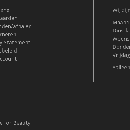
ene
Wij zi
aarden
Maanda
nden/afhalen
Dinsdag
rneren
Woensd
cy Statement
Donder
ebeleid
Vrijdag
account
*allee
e for Beauty