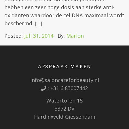
hebben een zeer hoge dosis aan sterke anti-
oxidanten waardoor de cel DNA maximaal wordt
beschermd. […]
Posted:
juli 31, 2014
By:
Marlon
AFSPRAAK MAKEN
info@saloncareforbeauty.nl
:
+31 6 83007442
Watertoren 15
3372 DV
Hardinxveld-Giessendam