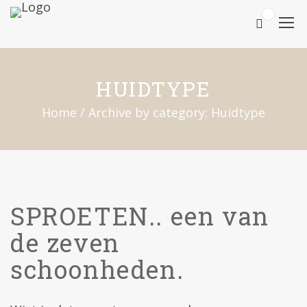
0
HUIDTYPE
Home
/
Archive by category: Huidtype
SPROETEN.. een van
de zeven
schoonheden.