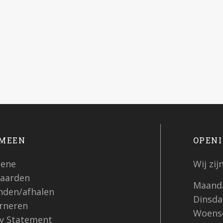
MEEN
OPENI
ene
Wij zi
aarden
Maanda
nden/afhalen
Dinsdag
rneren
Woensd
cy Statement