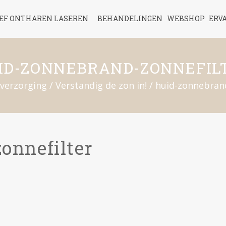
IEF ONTHAREN LASEREN
BEHANDELINGEN
WEBSHOP
ERV
ID-ZONNEBRAND-ZONNEFIL
verzorging
/
Verstandig de zon in!
/
huid-zonnebrand
onnefilter