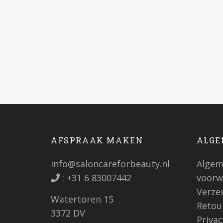
AFSPRAAK MAKEN
ALGE
info@saloncareforbeauty.nl
Algem
:
+31 6 83007442
voorw
Verze
Watertoren 15
Retou
3372 DV
Priva