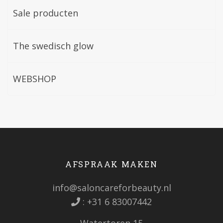
Sale producten
The swedisch glow
WEBSHOP
AFSPRAAK MAKEN
info@saloncareforbeauty.nl
:
+31 6 83007442