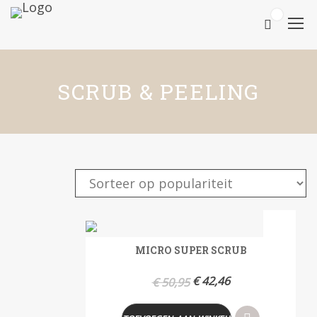
0
SCRUB & PEELING
- 17%
MICRO SUPER SCRUB
€
42,46
€
50,95