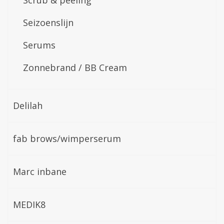
Scrub & peeling
Seizoenslijn
Serums
Zonnebrand / BB Cream
Delilah
fab brows/wimperserum
Marc inbane
MEDIK8