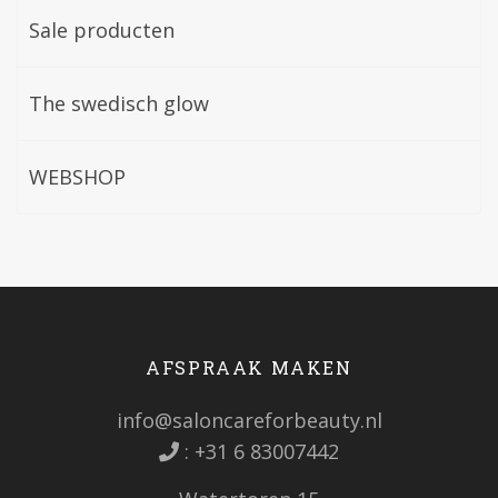
Sale producten
The swedisch glow
WEBSHOP
AFSPRAAK MAKEN
info@saloncareforbeauty.nl
:
+31 6 83007442