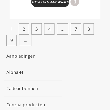
TOEVOEGEN AAN WINKELWAGEN
1
2
3
4
…
7
8
9
→
Aanbiedingen
Alpha-H
Cadeaubonnen
Cenzaa producten