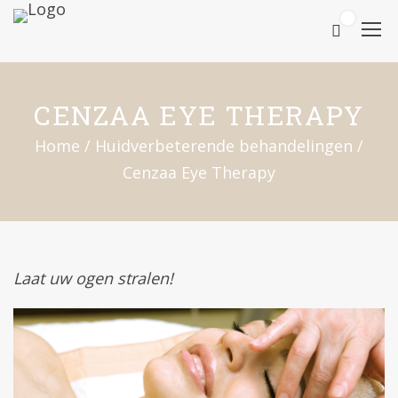
0
CENZAA EYE THERAPY
Home
/
Huidverbeterende behandelingen
/
Cenzaa Eye Therapy
Laat uw ogen stralen!