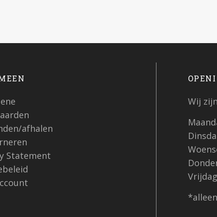
MEEN
OPENI
ene
Wij zi
aarden
Maanda
nden/afhalen
Dinsdag
rneren
Woensd
cy Statement
Donder
ebeleid
Vrijdag
account
*allee