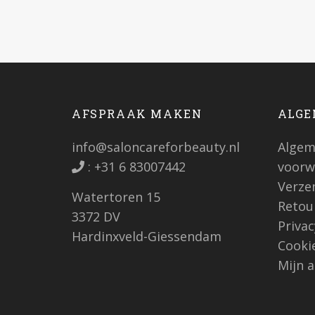
AFSPRAAK MAKEN
ALGE
info@saloncareforbeauty.nl
Algem
:
+31 6 83007442
voorw
Verze
Watertoren 15
Retou
3372 DV
Priva
Hardinxveld-Giessendam
Cooki
Mijn 