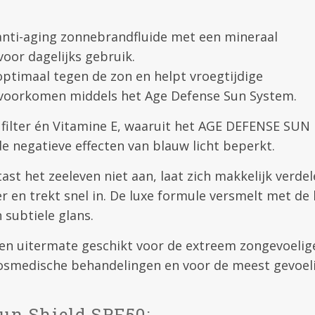
anti-aging zonnebrandfluide met een mineraal
oor dagelijks gebruik.
ptimaal tegen de zon en helpt vroegtijdige
 voorkomen middels het Age Defense Sun System.
 filter én Vitamine E, waaruit het AGE DEFENSE SUN
 negatieve effecten van blauw licht beperkt.
st het zeeleven niet aan, laat zich makkelijk verde
r en trekt snel in. De luxe formule versmelt met de 
 subtiele glans.
j en uitermate geschikt voor de extreem zongevoelig
cosmedische behandelingen en voor de meest gevoel
un Shield SPF50: