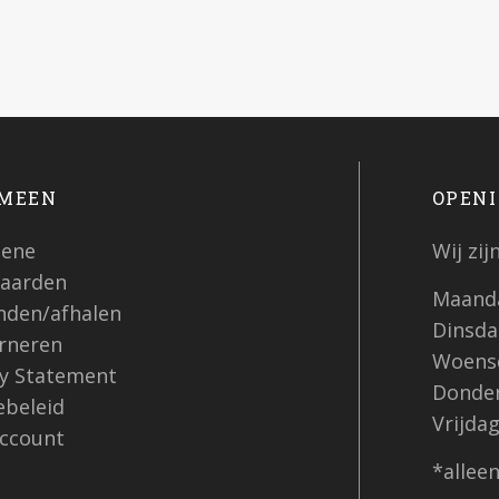
MEEN
OPENI
ene
Wij zi
aarden
Maanda
nden/afhalen
Dinsdag
rneren
Woensd
cy Statement
Donder
ebeleid
Vrijdag
account
*allee