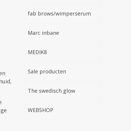
fab brows/wimperserum
Marc inbane
MEDIK8
Sale producten
len
huid,
The swedisch glow
e
WEBSHOP
ige