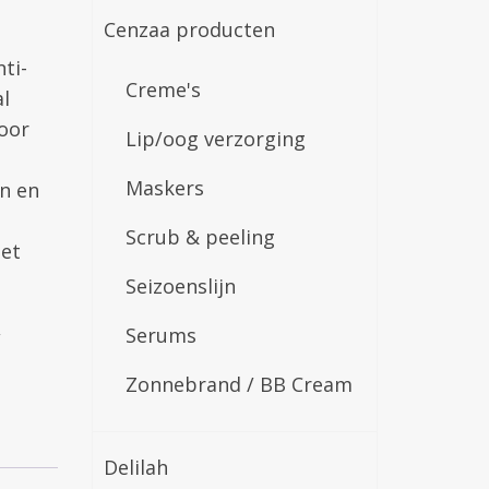
Cenzaa producten
ti-
Creme's
l
oor
Lip/oog verzorging
Maskers
n en
Scrub & peeling
et
Seizoenslijn
,
Serums
Zonnebrand / BB Cream
Delilah