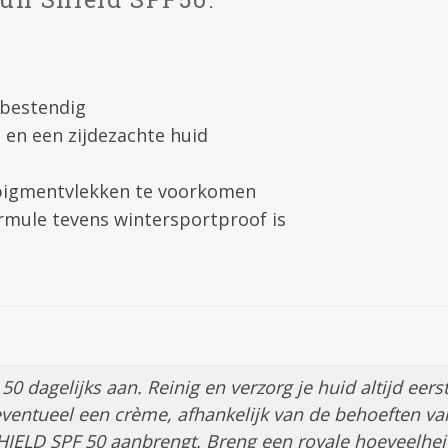
rbestendig
 en een zijdezachte huid
 pigmentvlekken te voorkomen
rmule tevens wintersportproof is
 dagelijks aan. Reinig en verzorg je huid altijd eers
entueel een crème, afhankelijk van de behoeften va
HIELD SPF 50 aanbrengt. Breng een royale hoeveelhei