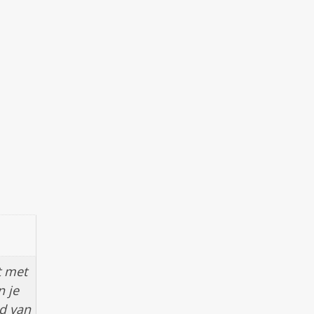
t met
n je
d van