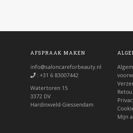
AFSPRAAK MAKEN
ALGE
info@saloncareforbeauty.nl
Algem
:
+31 6 83007442
voorw
Verze
Watertoren 15
Retou
3372 DV
Priva
Hardinxveld-Giessendam
Cooki
Mijn 