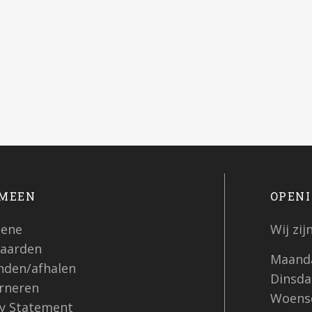
MEEN
OPENI
ene
Wij zi
aarden
Maanda
nden/afhalen
Dinsdag
rneren
Woensd
cy Statement