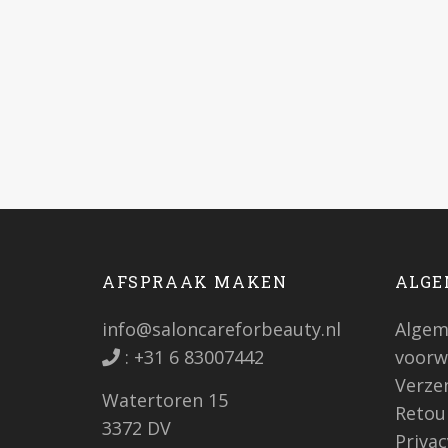
AFSPRAAK MAKEN
ALGE
info@saloncareforbeauty.nl
Algem
:
+31 6 83007442
voorw
Verze
Watertoren 15
Retou
3372 DV
Priva