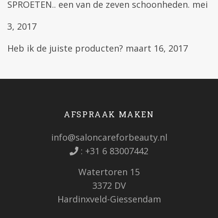
SPROETEN.. een van de zeven schoonheden.
mei
3, 2017
Heb ik de juiste producten?
maart 16, 2017
AFSPRAAK MAKEN
info@saloncareforbeauty.nl
:
+31 6 83007442
Watertoren 15
3372 DV
Hardinxveld-Giessendam