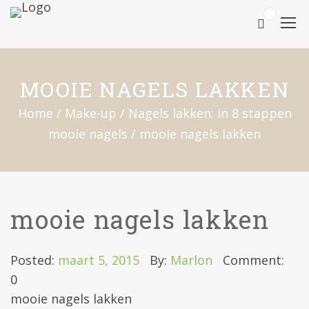
0
MOOIE NAGELS LAKKEN
Home
/
Make-up
/
Nagels lakken: in 8 stappen
mooie nagels
/
mooie nagels lakken
mooie nagels lakken
Posted:
maart 5, 2015
By:
Marlon
Comment:
0
mooie nagels lakken