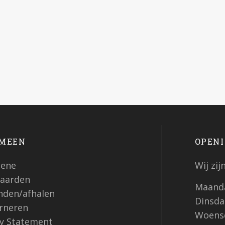
MEEN
OPENI
ene
Wij zi
aarden
Maanda
nden/afhalen
Dinsdag
rneren
Woensd
cy Statement