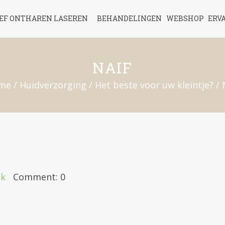
IEF ONTHAREN LASEREN
BEHANDELINGEN
WEBSHOP
ERV
NAIF
me
/
Huidverzorging
/
Het beste voor uw kleintje?
/
jk
Comment: 0