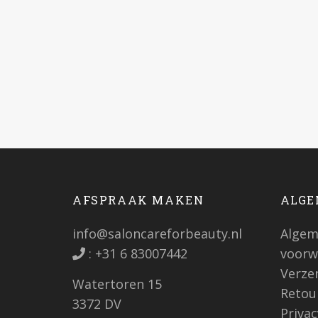
AFSPRAAK MAKEN
ALGE
info@saloncareforbeauty.nl
Algem
:
+31 6 83007442
voorw
Verze
Watertoren 15
Retou
3372 DV
Priva